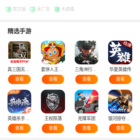
官方版
无广告
无病毒
精选手游
真三国无双5
姜饼人王国国际服
三角洲行动手机版
华夏英雄传
查看
查看
查看
查看
英雄杀手机版
王权陨落
克隆军团
银河掠夺者2国际版
查看
查看
查看
查看