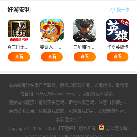
好游安利
换一换
真三国无双5
姜饼人王国国际服
三角洲行动手机版
华夏英雄传
查看
查看
查看
查看
本站所有软件来自互联网，版权归原著所有。如有侵权，敬请来
信告知（a8yy@foxmail.com），我们将及时撤销。
健康游戏提示：抵制不良游戏，拒绝盗版游戏，注意自我保护，
谨防受骗上当，适度游戏益脑，沉迷游戏伤身，合理安排时间，
享受健康生活
Copyright © 2025 - 2026 【下载吧】 版权所有.
苏公网安备3