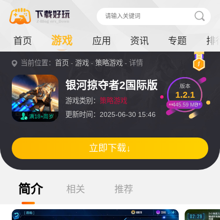
游戏
首页
应用
资讯
专题
排
当前位置：
首页
-
游戏
-
策略游戏
- 详情
银河掠夺者2国际版
版本
1.2.1
游戏类别：
策略游戏
445.59 MB
更新时间：2025-06-30 15:46
满18+周岁
立即下载↓
简介
相关
推荐