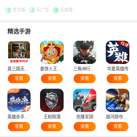
官方版
无广告
无病毒
精选手游
真三国无双5
姜饼人王国国际服
三角洲行动手机版
华夏英雄传
查看
查看
查看
查看
英雄杀手机版
王权陨落
克隆军团
银河掠夺者2国际版
查看
查看
查看
查看