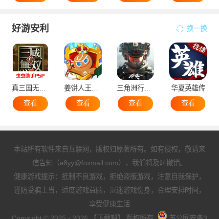
好游安利
换一换
真三国无双5
姜饼人王国国际服
三角洲行动手机版
华夏英雄传
查看
查看
查看
查看
本站所有软件来自互联网，版权归原著所有。如有侵权，敬请来
信告知（a8yy@foxmail.com），我们将及时撤销。
健康游戏提示：抵制不良游戏，拒绝盗版游戏，注意自我保护，
谨防受骗上当，适度游戏益脑，沉迷游戏伤身，合理安排时间，
享受健康生活
Copyright © 2025 - 2026 【下载吧】 版权所有.
苏公网安备3