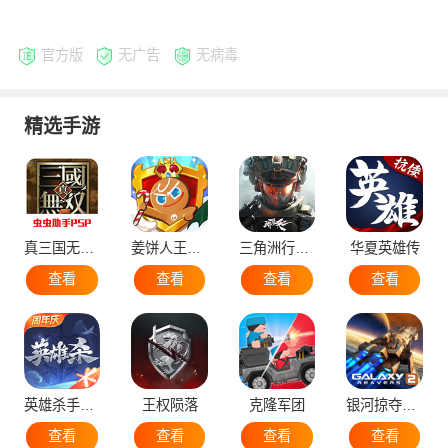
官方版
无广告
无病毒
精选手游
真三国无双5
姜饼人王国国际服
三角洲行动手机版
华夏英雄传
查看
查看
查看
查看
英雄杀手机版
王权陨落
克隆军团
银河掠夺者2国际版
查看
查看
查看
查看