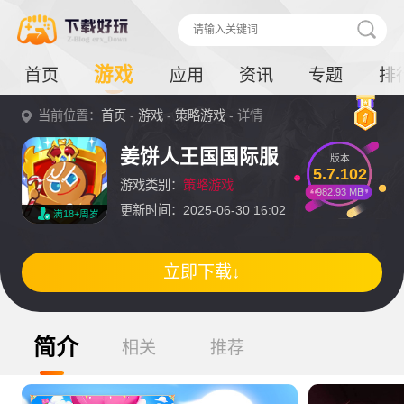
游戏
首页
应用
资讯
专题
排
当前位置：
首页
-
游戏
-
策略游戏
- 详情
姜饼人王国国际服
版本
5.7.102
游戏类别：
策略游戏
982.93 MB
更新时间：2025-06-30 16:02
满18+周岁
立即下载↓
简介
相关
推荐