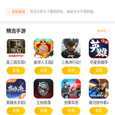
资讯文章为下载吧所有，未经允许不得转载。
复制链接
精选手游
MORE +
真三国无双5
姜饼人王国国际服
三角洲行动手机版
华夏英雄传
查看
查看
查看
查看
英雄杀手机版
王权陨落
克隆军团
银河掠夺者2国
查看
查看
查看
查看