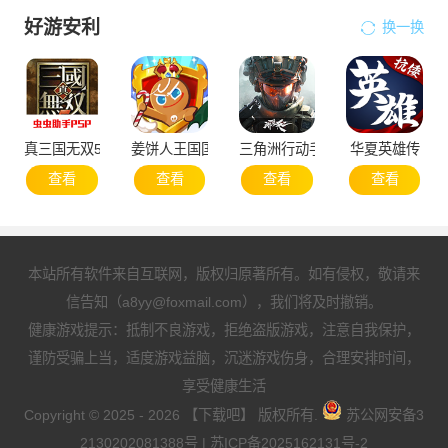
好游安利
换一换
真三国无双5
姜饼人王国国际服
三角洲行动手机版
华夏英雄传
查看
查看
查看
查看
本站所有软件来自互联网，版权归原著所有。如有侵权，敬请来
信告知（a8yy@foxmail.com），我们将及时撤销。
健康游戏提示：抵制不良游戏，拒绝盗版游戏，注意自我保护，
谨防受骗上当，适度游戏益脑，沉迷游戏伤身，合理安排时间，
享受健康生活
Copyright © 2025 - 2026 【下载吧】 版权所有.
苏公网安备3
2130202081388号
|
苏ICP备2025162131号-2