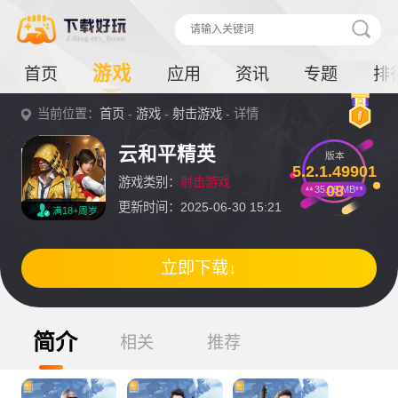
游戏
首页
应用
资讯
专题
排
当前位置：
首页
-
游戏
-
射击游戏
- 详情
云和平精英
版本
5.2.1.49901
游戏类别：
射击游戏
08
35.09 MB
更新时间：2025-06-30 15:21
满18+周岁
立即下载↓
简介
相关
推荐