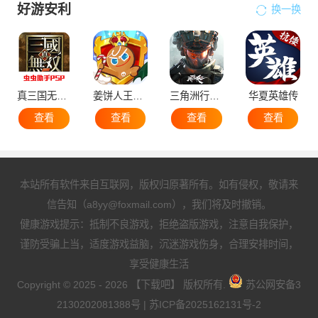
好游安利
换一换
真三国无双5
姜饼人王国国际服
三角洲行动手机版
华夏英雄传
查看
查看
查看
查看
本站所有软件来自互联网，版权归原著所有。如有侵权，敬请来
信告知（a8yy@foxmail.com），我们将及时撤销。
健康游戏提示：抵制不良游戏，拒绝盗版游戏，注意自我保护，
谨防受骗上当，适度游戏益脑，沉迷游戏伤身，合理安排时间，
享受健康生活
Copyright © 2025 - 2026 【下载吧】 版权所有.
苏公网安备3
2130202081388号
|
苏ICP备2025162131号-2