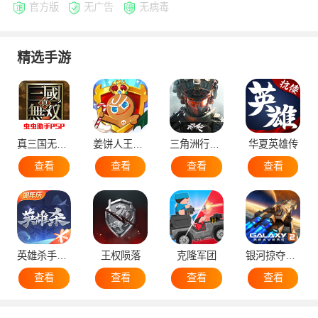
官方版
无广告
无病毒
精选手游
真三国无双5
姜饼人王国国际服
三角洲行动手机版
华夏英雄传
查看
查看
查看
查看
英雄杀手机版
王权陨落
克隆军团
银河掠夺者2国际版
查看
查看
查看
查看