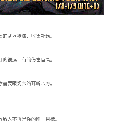
富的武器枪械、收集补给。
打的很远，有的伤害巨高。
你需要眼观六路耳听八方。
败敌人不再是你的唯一目标。