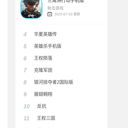
三角洲行动手机版
射击游戏
2025-07-03 更新
4
华夏英雄传
5
英雄杀手机版
6
王权陨落
7
克隆军团
8
银河掠夺者2国际版
9
展翅翱翔
10
反抗
11
王权三国