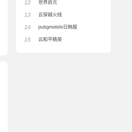
12
世界启元
13
云穿越火线
14
pubgmobile日韩服
15
云和平精英
服